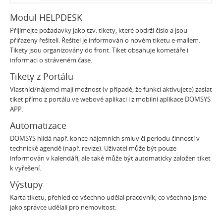
Modul HELPDESK
Přijímejte požadavky jako tzv. tikety, které obdrží číslo a jsou
přiřazeny řešiteli. Řešitel je informován o novém tiketu e-mailem.
Tikety jsou organizovány do front. Tiket obsahuje kometáře i
informaci o stráveném čase.
Tikety z Portálu
Vlastníci/nájemci mají možnost (v případě, že funkci aktivujete) zaslat
tiket přímo z portálu ve webové aplikaci i z mobilní aplikace DOMSYS
APP.
Automatizace
DOMSYS hlídá např. konce nájemních smluv či periodu činností v
technické agendě (např. revize). Uživatel může být pouze
informován v kalendáři, ale také může být automaticky založen tiket
k vyřešení.
Výstupy
Karta tiketu, přehled co všechno udělal pracovník, co všechno jsme
jako správce udělali pro nemovitost.